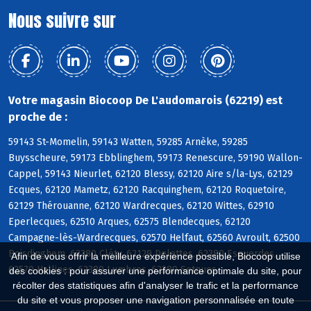
Nous suivre sur
Votre magasin Biocoop De L'audomarois (62219) est
proche de :
59143 St-Momelin, 59143 Watten, 59285 Arnèke, 59285
Buysscheure, 59173 Ebblinghem, 59173 Renescure, 59190 Wallon-
Cappel, 59143 Nieurlet, 62120 Blessy, 62120 Aire s/la-Lys, 62129
Ecques, 62120 Mametz, 62120 Racquinghem, 62120 Roquetoire,
62129 Thérouanne, 62120 Wardrecques, 62120 Wittes, 62910
Eperlecques, 62510 Arques, 62575 Blendecques, 62120
Campagne-lès-Wardrecques, 62570 Helfaut, 62560 Avroult, 62500
Boisdinghem, 62380 Cléty, 62129 Delettes, 62380 Esquerdes,
Afin de vous offrir la meilleure expérience possible, Biocoop utilise
62570 Hallines, 62380 Lumbres, 62380 Setques
des cookies : pour assurer une performance optimale du site, pour
récolter des statistiques afin d'analyser le trafic et la performance
du site et vous proposer une navigation personnalisée en toute