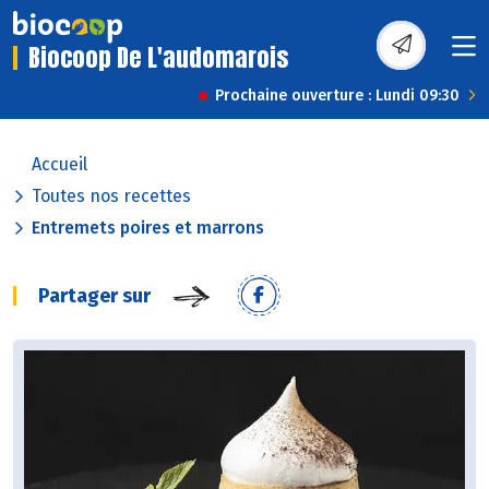
Biocoop De L'audomarois
Prochaine ouverture : Lundi 09:30
Accueil
Toutes nos recettes
Entremets poires et marrons
Partager sur