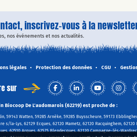
tact, inscrivez-vous à la newsletter
fres, nos événements et nos actualités.
ons légales
Protection des données
CGU
Gestio
re sur
n Biocoop De L'audomarois (62219) est proche de :
in, 59143 Watten, 59285 Arnèke, 59285 Buysscheure, 59173 Ebblinghe
Aire s/la-Lys, 62129 Ecques, 62120 Mametz, 62120 Racquinghem, 62120
ues, 62510 Arques, 62575 Blendecques, 62120 Campagne-lès-Wardrecq