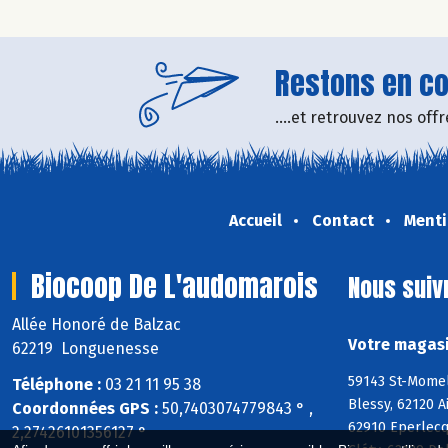
Restons en con
....et retrouvez nos of
Accueil
Contact
Menti
Biocoop De L'audomarois
Nous suiv
Allée Honoré de Balzac
Votre magasi
62219 Longuenesse
59143 St-Momel
Téléphone :
03 21 11 95 38
Blessy, 62120 
Coordonnées GPS :
50,7403074779843 ° ,
62910 Eperlecq
2,27426101356127 °