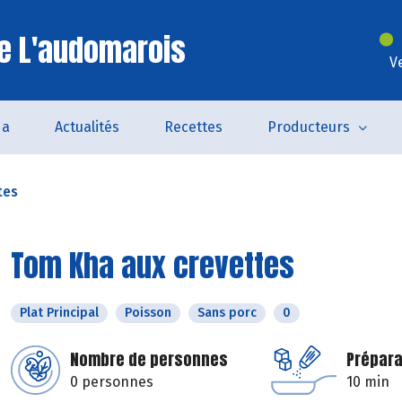
e L'audomarois
V
da
Actualités
Recettes
Producteurs
tes
Tom Kha aux crevettes
Plat Principal
Poisson
Sans porc
0
Nombre de personnes
Prépara
0 personnes
10 min