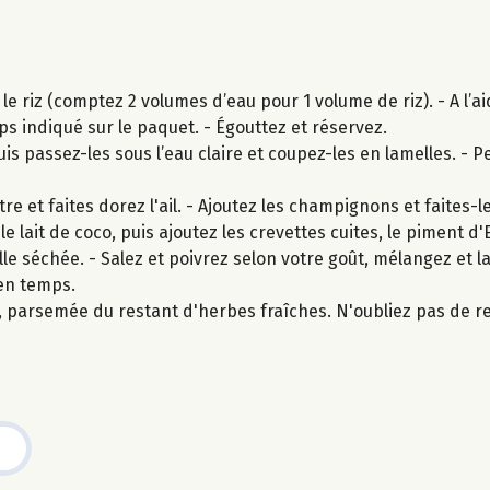
 le riz (comptez 2 volumes d’eau pour 1 volume de riz). - A l’a
emps indiqué sur le paquet. - Égouttez et réservez.
passez-les sous l’eau claire et coupez-les en lamelles. - Pele
e et faites dorez l'ail. - Ajoutez les champignons et faites-l
e lait de coco, puis ajoutez les crevettes cuites, le piment d'
e séchée. - Salez et poivrez selon votre goût, mélangez et la
en temps.
arsemée du restant d'herbes fraîches. N'oubliez pas de ret