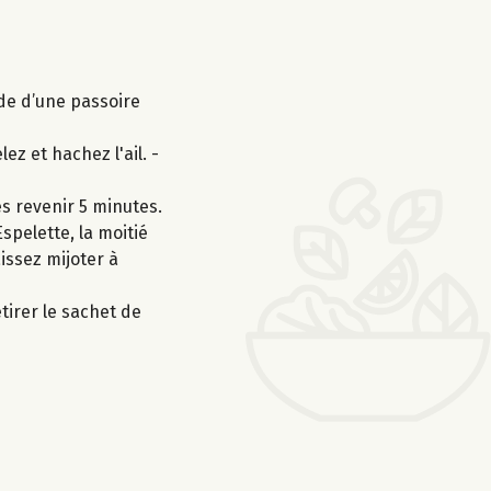
ide d’une passoire
z et hachez l'ail. -
es revenir 5 minutes.
Espelette, la moitié
issez mijoter à
irer le sachet de