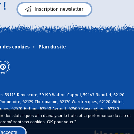
 !
Inscription newsletter
n des cookies
Plan du site
m, 59173 Renescure, 59190 Wallon-Cappel, 59143 Nieurlet, 62120
 Roquetoire, 62129 Thérouanne, 62120 Wardrecques, 62120 Wittes,
ues, 62570 Helfaut, 62560 Avroult, 62500 Boisdinghem, 62380
es
 des statistiques afin d'analyser le trafic et la performance du site et
paramétrant vos cookies. OK pour vous ?
'accepte