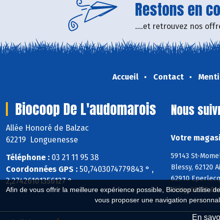
Restons en con
....et retrouvez nos of
Accueil
Contact
Menti
Biocoop De L'audomarois
Nous suiv
Allée Honoré de Balzac
Votre magasi
62219 Longuenesse
59143 St-Momel
Téléphone :
03 21 11 95 38
Blessy, 62120 
Coordonnées GPS :
50,7403074779843 ° ,
62910 Eperlecq
2,27426101356127 °
Cléty, 62129 De
Afin de vous offrir la meilleure expérience possible, Biocoop utilise d
vous proposer une navigation personnal
En savoi