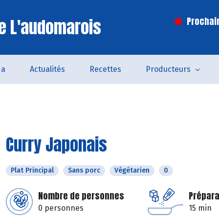
e L'audomarois
Prochai
da
Actualités
Recettes
Producteurs
Curry Japonais
Plat Principal
Sans porc
Végétarien
0
Nombre de personnes
Prépara
0 personnes
15 min