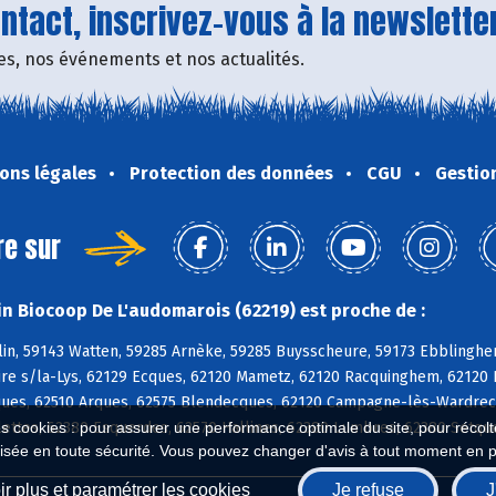
tact, inscrivez-vous à la newsletter
fres, nos événements et nos actualités.
ons légales
Protection des données
CGU
Gestio
re sur
n Biocoop De L'audomarois (62219) est proche de :
in, 59143 Watten, 59285 Arnèke, 59285 Buysscheure, 59173 Ebblinghe
Aire s/la-Lys, 62129 Ecques, 62120 Mametz, 62120 Racquinghem, 62120
ues, 62510 Arques, 62575 Blendecques, 62120 Campagne-lès-Wardrecq
lettes, 62380 Esquerdes, 62570 Hallines, 62380 Lumbres, 62380 Setqu
es cookies : pour assurer une performance optimale du site, pour récolter
isée en toute sécurité. Vous pouvez changer d'avis à tout moment en 
r plus et paramétrer les cookies
Je refuse
J