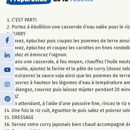
C'EST PARTI
Portez à ébullition une casserole d’eau salée pour le ri
CURRY
Lavez, épluchez puis coupez les pommes de terre ains
Lavez, épluchez et coupez les carottes en fines rondell
Pelez et émincez l'oignon.
Dans une casserole, à feu moyen, chauffez l'huile neutr
Ensuite, ajoutez la farine et la pâte de curry (dosez s
Incorporez la sauce soja ainsi que les pommes de terre,
Couvrez à hauteur les légumes d'eau à température am
Mélangez, couvrez puis laissez mijoter pendant 20 min
RIZ
En attendant, à l’aide d’une passoire fine, rincez le riz 
Une fois le riz cuit, égouttez-le puis salez et poivrez se
DRESSAGE
Servez votre curry japonais bien chaud accompagné de