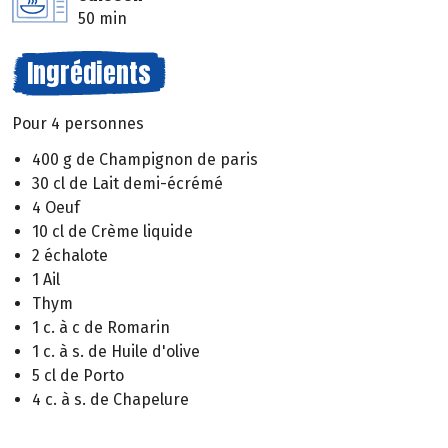
50 min
Ingrédients
Pour 4 personnes
400 g de Champignon de paris
30 cl de Lait demi-écrémé
4 Oeuf
10 cl de Crème liquide
2 échalote
1 Ail
Thym
1 c. à c de Romarin
1 c. à s. de Huile d'olive
5 cl de Porto
4 c. à s. de Chapelure