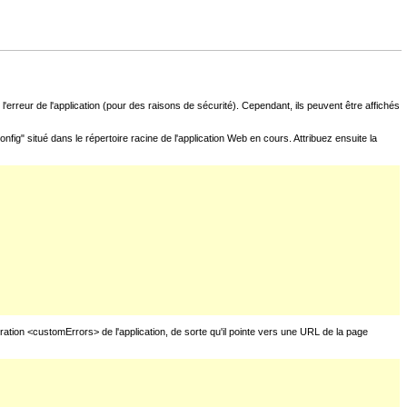
l'erreur de l'application (pour des raisons de sécurité). Cependant, ils peuvent être affichés
fig" situé dans le répertoire racine de l'application Web en cours. Attribuez ensuite la
uration <customErrors> de l'application, de sorte qu'il pointe vers une URL de la page