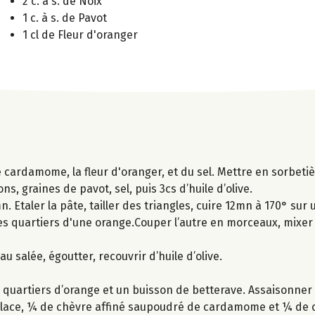
2 c. à s. de Noix
1 c. à s. de Pavot
1 cl de Fleur d'oranger
 de cardamome, la fleur d'oranger, et du sel. Mettre en sorbet
, graines de pavot, sel, puis 3cs d’huile d’olive.
 Etaler la pâte, tailler des triangles, cuire 12mn à 170° sur 
t les quartiers d'une orange.Couper l’autre en morceaux, mix
eau salée, égoutter, recouvrir d’huile d’olive.
quartiers d’orange et un buisson de betterave. Assaisonner d
 glace, ¼ de chèvre affiné saupoudré de cardamome et ¼ de 