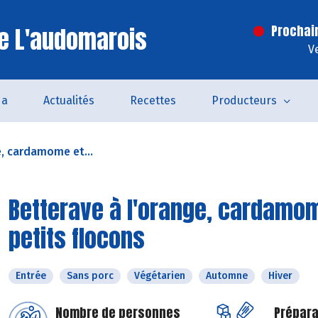
e L'audomarois
Prochai
V
da
Actualités
Recettes
Producteurs
e, cardamome et...
Betterave à l'orange, cardamo
petits flocons
Entrée
Sans porc
Végétarien
Automne
Hiver
Nombre de personnes
Prépara