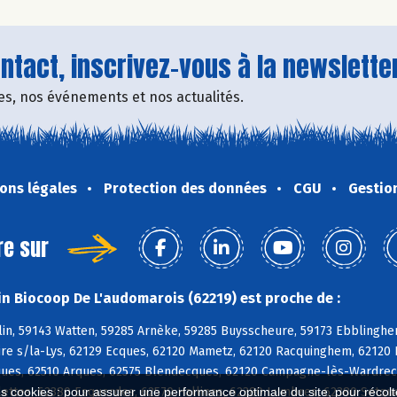
tact, inscrivez-vous à la newsletter
fres, nos événements et nos actualités.
ons légales
Protection des données
CGU
Gestio
re sur
n Biocoop De L'audomarois (62219) est proche de :
in, 59143 Watten, 59285 Arnèke, 59285 Buysscheure, 59173 Ebblinghe
Aire s/la-Lys, 62129 Ecques, 62120 Mametz, 62120 Racquinghem, 62120
ues, 62510 Arques, 62575 Blendecques, 62120 Campagne-lès-Wardrecq
lettes, 62380 Esquerdes, 62570 Hallines, 62380 Lumbres, 62380 Setqu
es cookies : pour assurer une performance optimale du site, pour récolter