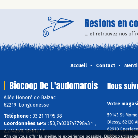
Restons en con
....et retrouvez nos of
Accueil
Contact
Menti
Biocoop De L'audomarois
Nous suiv
Allée Honoré de Balzac
Votre magasi
62219 Longuenesse
59143 St-Momel
Téléphone :
03 21 11 95 38
Blessy, 62120 
Coordonnées GPS :
50,7403074779843 ° ,
62910 Eperlecq
2,27426101356127 °
Cléty, 62129 De
Afin de vous offrir la meilleure expérience possible, Biocoop utilise d