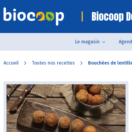
Biocoop D
Le magasin
Agen
Accueil
Toutes nos recettes
Bouchées de lentilles