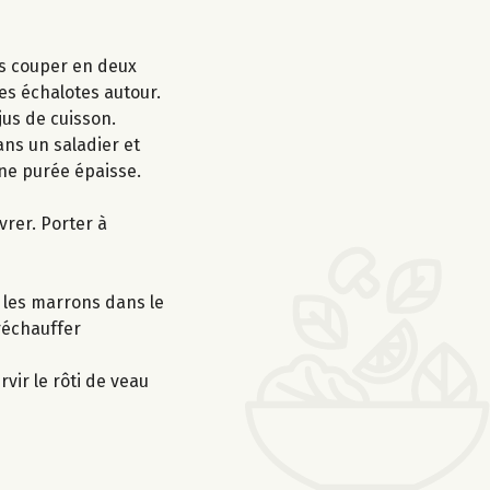
les couper en deux
les échalotes autour.
jus de cuisson.
ans un saladier et
une purée épaisse.
vrer. Porter à
t les marrons dans le
 réchauffer
vir le rôti de veau