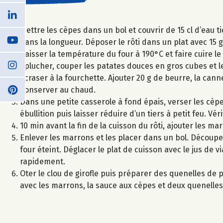
Mettre les cèpes dans un bol et couvrir de 15 cl d’eau t
dans la longueur. Déposer le rôti dans un plat avec 15 
Baisser la température du four à 190°C et faire cuire le
Eplucher, couper les patates douces en gros cubes et le
écraser à la fourchette. Ajouter 20 g de beurre, la cann
Conserver au chaud.
Dans une petite casserole à fond épais, verser les cèpe
ébullition puis laisser réduire d’un tiers à petit feu. Vé
10 min avant la fin de la cuisson du rôti, ajouter les ma
Enlever les marrons et les placer dans un bol. Découper
four éteint. Déglacer le plat de cuisson avec le jus de v
rapidement.
Oter le clou de girofle puis préparer des quenelles de p
avec les marrons, la sauce aux cèpes et deux quenelles