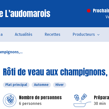
e L'audomarois
Prochai
V
da
Actualités
Recettes
Producteurs
ampignons,...
Rôti de veau aux champignons,
Plat principal
Automne
Hiver
Nombre de personnes
Prépara
6 personnes
30 min