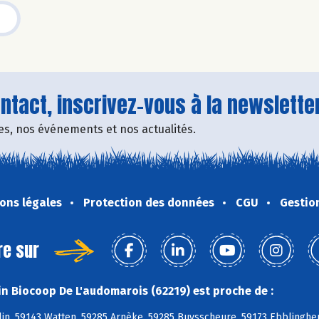
tact, inscrivez-vous à la newsletter
fres, nos événements et nos actualités.
ons légales
Protection des données
CGU
Gestio
re sur
n Biocoop De L'audomarois (62219) est proche de :
in, 59143 Watten, 59285 Arnèke, 59285 Buysscheure, 59173 Ebblinghe