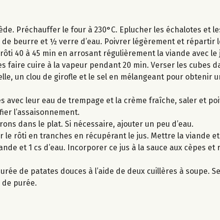
iède. Préchauffer le four à 230°C. Eplucher les échalotes et 
g de beurre et ½ verre d’eau. Poivrer légèrement et répartir 
 rôti 40 à 45 min en arrosant régulièrement la viande avec le 
s faire cuire à la vapeur pendant 20 min. Verser les cubes d
elle, un clou de girofle et le sel en mélangeant pour obtenir 
s avec leur eau de trempage et la crème fraîche, saler et poi
rifier l’assaisonnement.
rrons dans le plat. Si nécessaire, ajouter un peu d’eau.
 le rôti en tranches en récupérant le jus. Mettre la viande e
iande et 1 cs d’eau. Incorporer ce jus à la sauce aux cèpes et
urée de patates douces à l’aide de deux cuillères à soupe. Ser
 de purée.