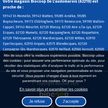
Votre magasin Biocoop De L'audomarois (62219) est
proche de :
59143 St-Momelin, 59143 Watten, 59285 Arnèke, 59285
Buysscheure, 59173 Ebblinghem, 59173 Renescure, 59190 Wallon-
Cappel, 59143 Nieurlet, 62120 Blessy, 62120 Aire s/la-Lys, 62129
Ecques, 62120 Mametz, 62120 Racquinghem, 62120 Roquetoire,
62129 Thérouanne, 62120 Wardrecques, 62120 Wittes, 62910
Eperlecques, 62510 Arques, 62575 Blendecques, 62120
Campagne-lès-Wardrecques, 62570 Helfaut, 62560 Avroult, 62500
Boisdinghem, 62380 Cléty, 62129 Delettes, 62380 Esquerdes,
Afin de vous offrir la meilleure expérience possible, Biocoop utilise
62570 Hallines, 62380 Lumbres, 62380 Setques
des cookies : pour assurer une performance optimale du site, pour
récolter des statistiques afin d'analyser le trafic et la performance
du site et vous proposer une navigation personnalisée en toute
sécurité. Vous pouvez changer d'avis à tout moment en
Biocoop.fr
Le réseau Biocoop
paramétrant vos cookies. OK pour vous ?
Copyright Biocoop 2026
En savoir plus et paramétrer les cookies
Je refuse
J'accepte
Réalisé par