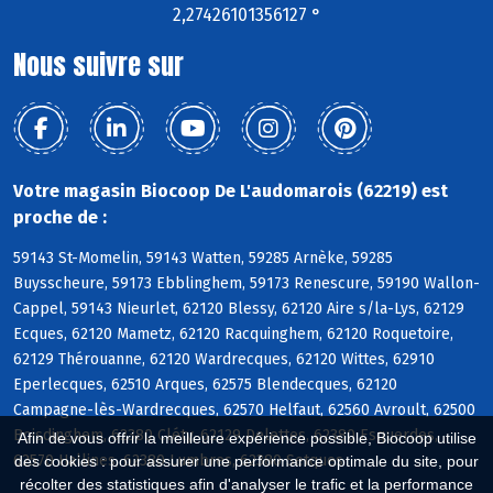
2,27426101356127 °
Nous suivre sur
Votre magasin Biocoop De L'audomarois (62219) est
proche de :
59143 St-Momelin, 59143 Watten, 59285 Arnèke, 59285
Buysscheure, 59173 Ebblinghem, 59173 Renescure, 59190 Wallon-
Cappel, 59143 Nieurlet, 62120 Blessy, 62120 Aire s/la-Lys, 62129
Ecques, 62120 Mametz, 62120 Racquinghem, 62120 Roquetoire,
62129 Thérouanne, 62120 Wardrecques, 62120 Wittes, 62910
Eperlecques, 62510 Arques, 62575 Blendecques, 62120
Campagne-lès-Wardrecques, 62570 Helfaut, 62560 Avroult, 62500
Boisdinghem, 62380 Cléty, 62129 Delettes, 62380 Esquerdes,
Afin de vous offrir la meilleure expérience possible, Biocoop utilise
62570 Hallines, 62380 Lumbres, 62380 Setques
des cookies : pour assurer une performance optimale du site, pour
récolter des statistiques afin d'analyser le trafic et la performance