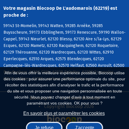
Votre magasin Biocoop De L'audomarois (62219) est
proche de :
59143 St-Momelin, 59143 Watten, 59285 Arnèke, 59285
Buysscheure, 59173 Ebblinghem, 59173 Renescure, 59190 Wallon-
Cappel, 59143 Nieurlet, 62120 Blessy, 62120 Aire s/la-Lys, 62129
Ecques, 62120 Mametz, 62120 Racquinghem, 62120 Roquetoire,
62129 Thérouanne, 62120 Wardrecques, 62120 Wittes, 62910
Eperlecques, 62510 Arques, 62575 Blendecques, 62120
Campagne-lès-Wardrecques, 62570 Helfaut, 62560 Avroult, 62500
Boisdinghem, 62380 Cléty, 62129 Delettes, 62380 Esquerdes,
Afin de vous offrir la meilleure expérience possible, Biocoop utilise
62570 Hallines, 62380 Lumbres, 62380 Setques
des cookies : pour assurer une performance optimale du site, pour
récolter des statistiques afin d'analyser le trafic et la performance
du site et vous proposer une navigation personnalisée en toute
sécurité. Vous pouvez changer d'avis à tout moment en
Biocoop.fr
Le réseau Biocoop
paramétrant vos cookies. OK pour vous ?
Copyright Biocoop 2026
En savoir plus et paramétrer les cookies
Je refuse
J'accepte