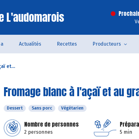
e L'audomarois
Prochai
V
da
Actualités
Recettes
Producteurs
ï et...
Fromage blanc à l'açaï et au gr
Dessert
Sans porc
Végétarien
Nombre de personnes
Prépara
2 personnes
5 min