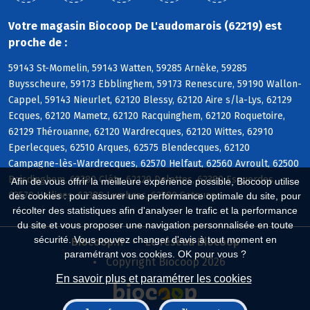
Votre magasin Biocoop De L'audomarois (62219) est
proche de :
59143 St-Momelin, 59143 Watten, 59285 Arnèke, 59285
Buysscheure, 59173 Ebblinghem, 59173 Renescure, 59190 Wallon-
Cappel, 59143 Nieurlet, 62120 Blessy, 62120 Aire s/la-Lys, 62129
Ecques, 62120 Mametz, 62120 Racquinghem, 62120 Roquetoire,
62129 Thérouanne, 62120 Wardrecques, 62120 Wittes, 62910
Eperlecques, 62510 Arques, 62575 Blendecques, 62120
Campagne-lès-Wardrecques, 62570 Helfaut, 62560 Avroult, 62500
Boisdinghem, 62380 Cléty, 62129 Delettes, 62380 Esquerdes,
Afin de vous offrir la meilleure expérience possible, Biocoop utilise
62570 Hallines, 62380 Lumbres, 62380 Setques
des cookies : pour assurer une performance optimale du site, pour
récolter des statistiques afin d'analyser le trafic et la performance
du site et vous proposer une navigation personnalisée en toute
sécurité. Vous pouvez changer d'avis à tout moment en
Biocoop.fr
Le réseau Biocoop
paramétrant vos cookies. OK pour vous ?
Copyright Biocoop 2026
En savoir plus et paramétrer les cookies