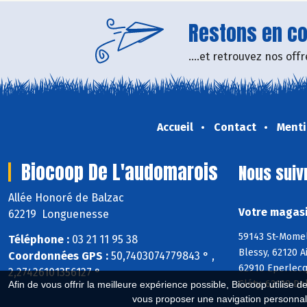
Restons en con
....et retrouvez nos of
Accueil
Contact
Menti
Biocoop De L'audomarois
Nous suiv
Allée Honoré de Balzac
Votre magasi
62219 Longuenesse
59143 St-Momel
Téléphone :
03 21 11 95 38
Blessy, 62120 
Coordonnées GPS :
50,7403074779843 ° ,
62910 Eperlecq
2,27426101356127 °
Cléty, 62129 De
Afin de vous offrir la meilleure expérience possible, Biocoop utilise d
vous proposer une navigation personnal