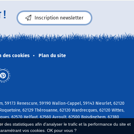
 !
Inscription newsletter
n des cookies
Plan du site
m, 59173 Renescure, 59190 Wallon-Cappel, 59143 Nieurlet, 62120
 Roquetoire, 62129 Thérouanne, 62120 Wardrecques, 62120 Wittes,
ues, 62570 Helfaut, 62560 Avroult, 62500 Boisdinghem, 62380
es
 des statistiques afin d'analyser le trafic et la performance du site et
paramétrant vos cookies. OK pour vous ?