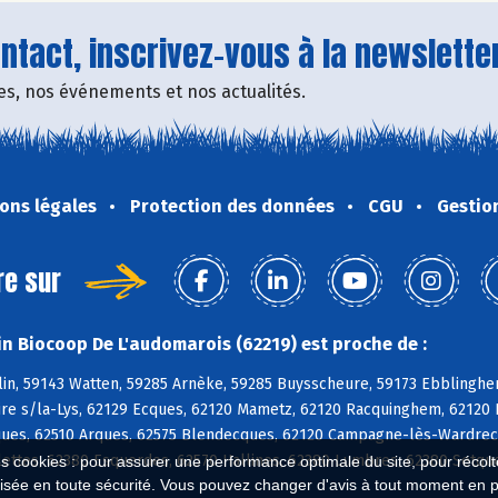
tact, inscrivez-vous à la newsletter
fres, nos événements et nos actualités.
ons légales
Protection des données
CGU
Gestio
re sur
n Biocoop De L'audomarois (62219) est proche de :
in, 59143 Watten, 59285 Arnèke, 59285 Buysscheure, 59173 Ebblinghe
Aire s/la-Lys, 62129 Ecques, 62120 Mametz, 62120 Racquinghem, 62120
ues, 62510 Arques, 62575 Blendecques, 62120 Campagne-lès-Wardrecq
lettes, 62380 Esquerdes, 62570 Hallines, 62380 Lumbres, 62380 Setqu
es cookies : pour assurer une performance optimale du site, pour récolter
isée en toute sécurité. Vous pouvez changer d'avis à tout moment en 