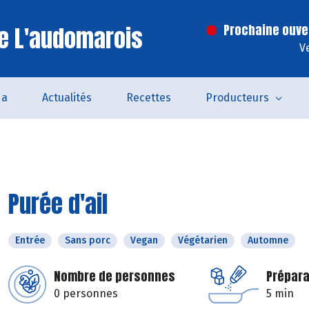
e L'audomarois
Prochaine ouve
V
da
Actualités
Recettes
Producteurs
Purée d'ail
Entrée
Sans porc
Vegan
Végétarien
Automne
Nombre de personnes
Prépara
0 personnes
5 min