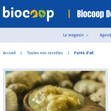
Biocoop D
Le magasin
Agen
Accueil
Toutes nos recettes
Purée d'ail