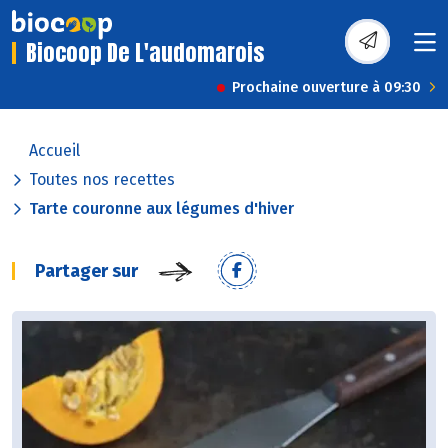
Biocoop De L'audomarois
Prochaine ouverture à 09:30
Accueil
Toutes nos recettes
Tarte couronne aux légumes d'hiver
Partager sur