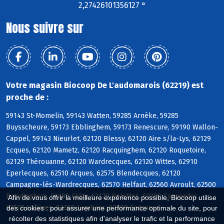
2,27426101356127 °
Nous suivre sur
Votre magasin Biocoop De L'audomarois (62219) est
proche de :
59143 St-Momelin, 59143 Watten, 59285 Arnèke, 59285
Buysscheure, 59173 Ebblinghem, 59173 Renescure, 59190 Wallon-
Cappel, 59143 Nieurlet, 62120 Blessy, 62120 Aire s/la-Lys, 62129
Ecques, 62120 Mametz, 62120 Racquinghem, 62120 Roquetoire,
62129 Thérouanne, 62120 Wardrecques, 62120 Wittes, 62910
Eperlecques, 62510 Arques, 62575 Blendecques, 62120
Campagne-lès-Wardrecques, 62570 Helfaut, 62560 Avroult, 62500
Boisdinghem, 62380 Cléty, 62129 Delettes, 62380 Esquerdes,
Afin de vous offrir la meilleure expérience possible, Biocoop utilise
62570 Hallines, 62380 Lumbres, 62380 Setques
des cookies : pour assurer une performance optimale du site, pour
récolter des statistiques afin d'analyser le trafic et la performance