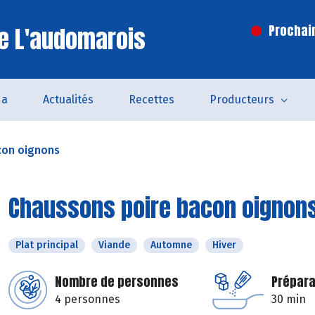
e L'audomarois
Prochai
da
Actualités
Recettes
Producteurs
con oignons
Chaussons poire bacon oignon
Plat principal
Viande
Automne
Hiver
Nombre de personnes
Prépara
4 personnes
30 min