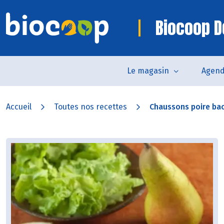
Biocoop D
Le magasin
Agen
Accueil
Toutes nos recettes
Chaussons poire ba