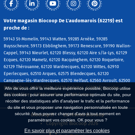
Votre magasin Biocoop De L'audomarois (62219) est
proche de :
59143 St-Momelin, 59143 Watten, 59285 Arnèke, 59285
Buysscheure, 59173 Ebblinghem, 59173 Renescure, 59190 Wallon-
Cappel, 59143 Nieurlet, 62120 Blessy, 62120 Aire s/la-Lys, 62129
Ecques, 62120 Mametz, 62120 Racquinghem, 62120 Roquetoire,
62129 Thérouanne, 62120 Wardrecques, 62120 Wittes, 62910
Eperlecques, 62510 Arques, 62575 Blendecques, 62120
Campagne-lès-Wardrecques, 62570 Helfaut, 62560 Avroult, 62500
Boisdinghem, 62380 Cléty, 62129 Delettes, 62380 Esquerdes,
Afin de vous offrir la meilleure expérience possible, Biocoop utilise
62570 Hallines, 62380 Lumbres, 62380 Setques
des cookies : pour assurer une performance optimale du site, pour
récolter des statistiques afin d'analyser le trafic et la performance
du site et vous proposer une navigation personnalisée en toute
sécurité. Vous pouvez changer d'avis à tout moment en
Biocoop.fr
Le réseau Biocoop
paramétrant vos cookies. OK pour vous ?
Copyright Biocoop 2026
En savoir plus et paramétrer les cookies