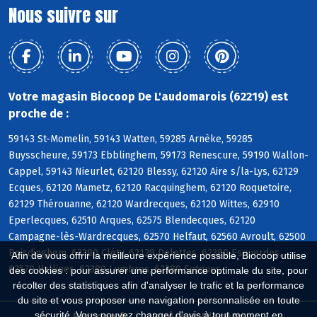
Nous suivre sur
Votre magasin Biocoop De L'audomarois (62219) est
proche de :
59143 St-Momelin, 59143 Watten, 59285 Arnèke, 59285
Buysscheure, 59173 Ebblinghem, 59173 Renescure, 59190 Wallon-
Cappel, 59143 Nieurlet, 62120 Blessy, 62120 Aire s/la-Lys, 62129
Ecques, 62120 Mametz, 62120 Racquinghem, 62120 Roquetoire,
62129 Thérouanne, 62120 Wardrecques, 62120 Wittes, 62910
Eperlecques, 62510 Arques, 62575 Blendecques, 62120
Campagne-lès-Wardrecques, 62570 Helfaut, 62560 Avroult, 62500
Boisdinghem, 62380 Cléty, 62129 Delettes, 62380 Esquerdes,
Afin de vous offrir la meilleure expérience possible, Biocoop utilise
62570 Hallines, 62380 Lumbres, 62380 Setques
des cookies : pour assurer une performance optimale du site, pour
récolter des statistiques afin d'analyser le trafic et la performance
du site et vous proposer une navigation personnalisée en toute
sécurité. Vous pouvez changer d'avis à tout moment en
Biocoop.fr
Le réseau Biocoop