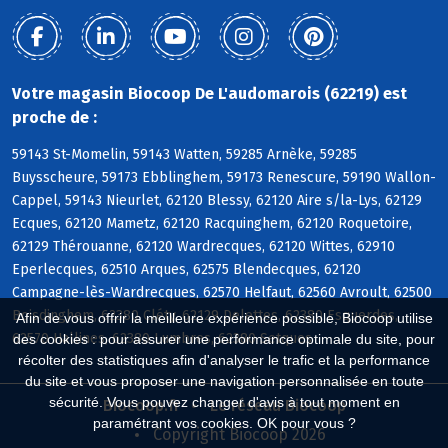
Votre magasin Biocoop De L'audomarois (62219) est
proche de :
59143 St-Momelin, 59143 Watten, 59285 Arnèke, 59285
Buysscheure, 59173 Ebblinghem, 59173 Renescure, 59190 Wallon-
Cappel, 59143 Nieurlet, 62120 Blessy, 62120 Aire s/la-Lys, 62129
Ecques, 62120 Mametz, 62120 Racquinghem, 62120 Roquetoire,
62129 Thérouanne, 62120 Wardrecques, 62120 Wittes, 62910
Eperlecques, 62510 Arques, 62575 Blendecques, 62120
Campagne-lès-Wardrecques, 62570 Helfaut, 62560 Avroult, 62500
Boisdinghem, 62380 Cléty, 62129 Delettes, 62380 Esquerdes,
Afin de vous offrir la meilleure expérience possible, Biocoop utilise
62570 Hallines, 62380 Lumbres, 62380 Setques
des cookies : pour assurer une performance optimale du site, pour
récolter des statistiques afin d'analyser le trafic et la performance
du site et vous proposer une navigation personnalisée en toute
sécurité. Vous pouvez changer d'avis à tout moment en
Biocoop.fr
Le réseau Biocoop
paramétrant vos cookies. OK pour vous ?
Copyright Biocoop 2026