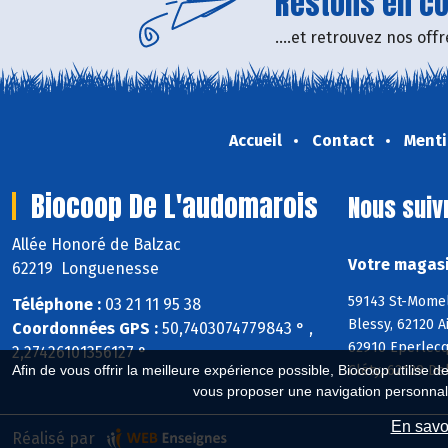
Restons en con
....et retrouvez nos of
Accueil
Contact
Menti
Biocoop De L'audomarois
Nous suiv
Allée Honoré de Balzac
Votre magasi
62219 Longuenesse
59143 St-Momel
Téléphone :
03 21 11 95 38
Blessy, 62120 
Coordonnées GPS :
50,7403074779843 ° ,
62910 Eperlecq
2,27426101356127 °
Cléty, 62129 De
Afin de vous offrir la meilleure expérience possible, Biocoop utilise d
vous proposer une navigation personnal
En savoi
Réalisé par