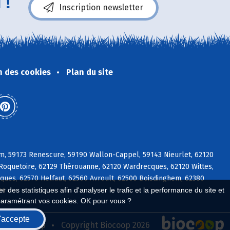
 !
Inscription newsletter
n des cookies
Plan du site
m, 59173 Renescure, 59190 Wallon-Cappel, 59143 Nieurlet, 62120
 Roquetoire, 62129 Thérouanne, 62120 Wardrecques, 62120 Wittes,
ues, 62570 Helfaut, 62560 Avroult, 62500 Boisdinghem, 62380
es
 des statistiques afin d'analyser le trafic et la performance du site et
paramétrant vos cookies. OK pour vous ?
'accepte
seau Biocoop
Copyright Biocoop 2026