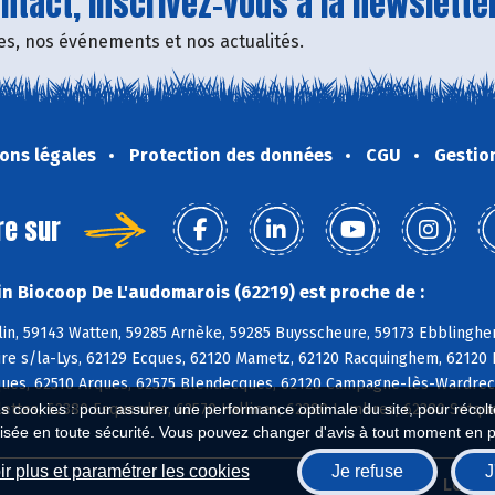
tact, inscrivez-vous à la newsletter
fres, nos événements et nos actualités.
ons légales
Protection des données
CGU
Gestio
re sur
n Biocoop De L'audomarois (62219) est proche de :
in, 59143 Watten, 59285 Arnèke, 59285 Buysscheure, 59173 Ebblinghe
Aire s/la-Lys, 62129 Ecques, 62120 Mametz, 62120 Racquinghem, 62120
ues, 62510 Arques, 62575 Blendecques, 62120 Campagne-lès-Wardrecq
lettes, 62380 Esquerdes, 62570 Hallines, 62380 Lumbres, 62380 Setqu
es cookies : pour assurer une performance optimale du site, pour récolter
isée en toute sécurité. Vous pouvez changer d'avis à tout moment en 
r plus et paramétrer les cookies
Je refuse
J
Biocoop.fr
Le ré