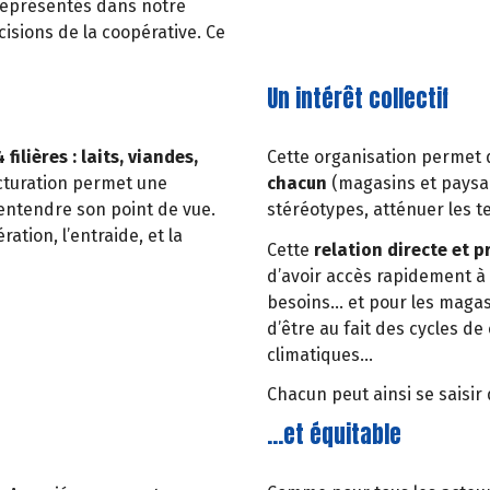
représentés dans notre
cisions de la coopérative. Ce
Un intérêt collectif
4 filières : laits, viandes,
Cette organisation permet 
ucturation permet une
chacun
(magasins et paysan
e entendre son point de vue.
stéréotypes, atténuer les t
ation, l’entraide, et la
Cette
relation directe et p
d’avoir accès rapidement à 
besoins… et pour les magasi
d’être au fait des cycles de
climatiques…
Chacun peut ainsi se saisir
…et équitable