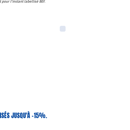
pour l’instant labellisé BEF.
MISÉS JUSQU'À -15%.