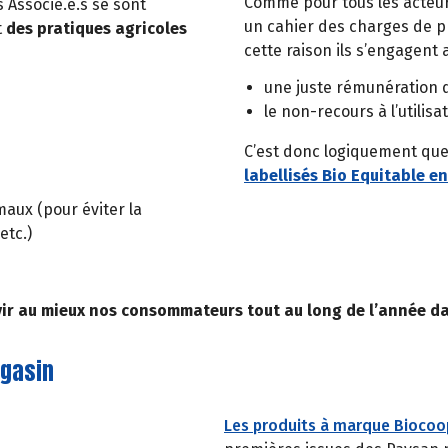
Comme pour tous les acteur
 Associé.e.s se sont
un cahier des charges de pr
t
des pratiques agricoles
cette raison ils s’engagent 
une juste rémunération d
le non-recours à l’utili
C’est donc logiquement qu
labellisés Bio Equitable en
maux (pour éviter la
etc.)
vir au mieux nos consommateurs tout au long de l’année dans
agasin
Les produits à marque Biocoo