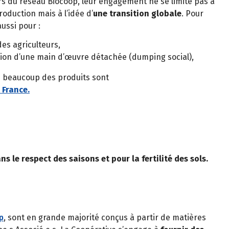
s du réseau Biocoop, leur engagement ne se limite pas à
oduction mais à l’idée d’
une transition globale
. Pour
aussi pour :
es agriculteurs,
sation d’une main d’œuvre détachée (dumping social),
e beaucoup des produits sont
 France.
 le respect des saisons et pour la fertilité des sols.
p
, sont en grande majorité conçus à partir de matières