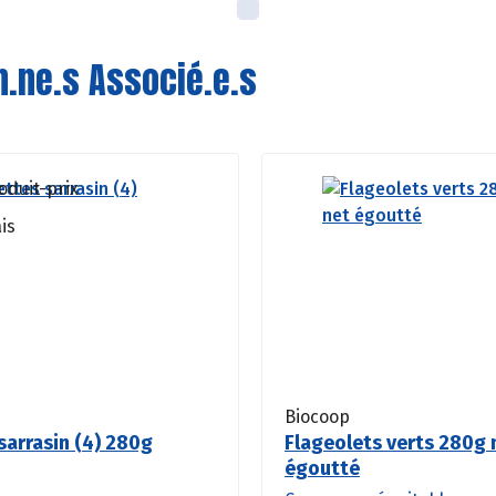
n.ne.s Associé.e.s
Biocoop
sarrasin (4) 280g
Flageolets verts 280g 
égoutté