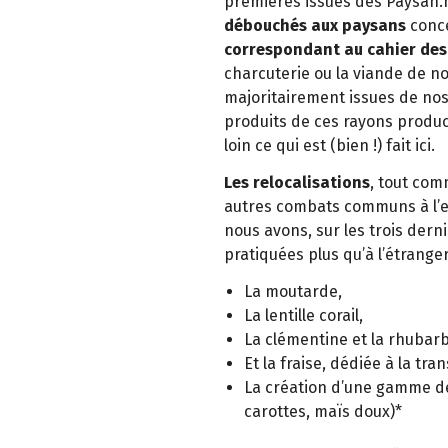
premières issues des Paysan.n
débouchés aux paysans
conce
correspondant au cahier des
charcuterie ou la viande de no
majoritairement issues de nos f
produits de ces rayons product
loin ce qui est (bien !) fait ici.
Les relocalisations
, tout co
autres combats communs à l’e
nous avons, sur les trois derni
pratiquées plus qu’à l’étrange
La moutarde,
La lentille corail,
La clémentine et la rhubar
Et la fraise, dédiée à la tr
La création d’une gamme de 
carottes, maïs doux)*