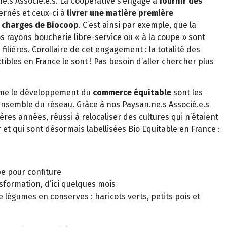
e.s Associé.e.s. La Coopérative s’engage à
fournir des
rnés et ceux-ci à
livrer une matière première
 charges de Biocoop
. C’est ainsi par exemple, que la
s rayons boucherie libre-service ou « à la coupe » sont
ilières. Corollaire de cet engagement : la totalité des
ibles en France le sont ! Pas besoin d’aller chercher plus
mme le développement du
commerce équitable
sont les
nsemble du réseau. Grâce à nos Paysan.ne.s Associé.e.s
ères années, réussi à relocaliser des cultures qui n’étaient
r et qui sont désormais labellisées Bio Equitable en France :
be pour confiture
ansformation, d’ici quelques mois
légumes en conserves : haricots verts, petits pois et