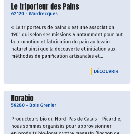
Découvrir le producteur
Le triporteur des Pains
62120
-
Wardrecques
« Le triporteurs de pains » est une association
1901 qui selon ses missions a notamment pour but
la promotion et fabrication du pain au levain
naturel ainsi que la découverte et initiation aux
méthodes de panification artisanales et
ménagères.
LE PRO
DÉCOUVRIR
Découvrir le producteur
Norabio
59280
-
Bois Grenier
Producteurs bio du Nord-Pas de Calais – Picardie,
nous sommes organisés pour approvisionner
en produits bio-locaux votre magasin Biocoop de