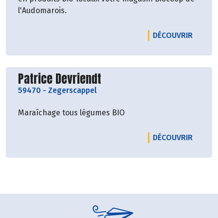
l'Audomarois.
LE PR
DÉCOUVRIR
Découvrir le producteur
Patrice Devriendt
59470
-
Zegerscappel
Maraîchage tous légumes BIO
LE PRO
DÉCOUVRIR