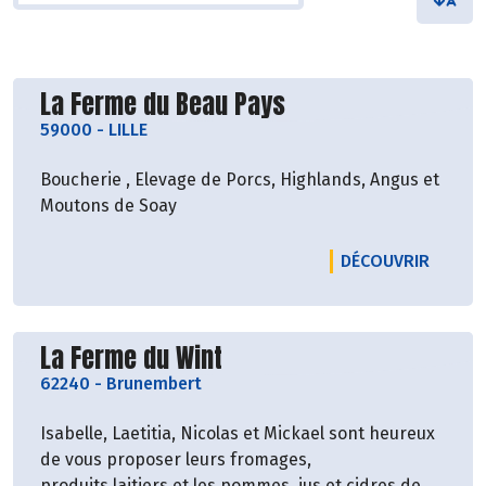
Découvrir le producteur
La Ferme du Beau Pays
59000
-
LILLE
Boucherie , Elevage de Porcs, Highlands, Angus et
Moutons de Soay
LE PRO
DÉCOUVRIR
Découvrir le producteur
La Ferme du Wint
62240
-
Brunembert
Isabelle, Laetitia, Nicolas et Mickael sont heureux
de vous proposer leurs fromages,
produits laitiers et les pommes, jus et cidres de