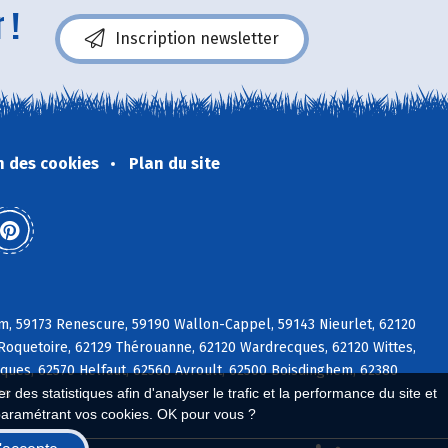
 !
Inscription newsletter
n des cookies
Plan du site
m, 59173 Renescure, 59190 Wallon-Cappel, 59143 Nieurlet, 62120
 Roquetoire, 62129 Thérouanne, 62120 Wardrecques, 62120 Wittes,
ues, 62570 Helfaut, 62560 Avroult, 62500 Boisdinghem, 62380
 des statistiques afin d'analyser le trafic et la performance du site et
es
paramétrant vos cookies. OK pour vous ?