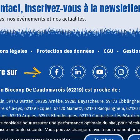
tact, inscrivez-vous à la newsletter
fres, nos événements et nos actualités.
ons légales
Protection des données
CGU
Gestio
re sur
n Biocoop De L'audomarois (62219) est proche de :
in, 59143 Watten, 59285 Arnèke, 59285 Buysscheure, 59173 Ebblinghe
Aire s/la-Lys, 62129 Ecques, 62120 Mametz, 62120 Racquinghem, 62120
ues, 62510 Arques, 62575 Blendecques, 62120 Campagne-lès-Wardrecq
es cookies : pour assurer une performance optimale du site, pour récolter
lettes, 62380 Esquerdes, 62570 Hallines, 62380 Lumbres, 62380 Setqu
isée en toute sécurité. Vous pouvez changer d'avis à tout moment en 