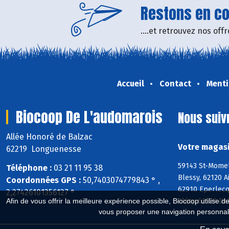
Restons en con
....et retrouvez nos of
Accueil
Contact
Menti
Biocoop De L'audomarois
Nous suiv
Allée Honoré de Balzac
Votre magasi
62219 Longuenesse
59143 St-Momel
Téléphone :
03 21 11 95 38
Blessy, 62120 
Coordonnées GPS :
50,7403074779843 ° ,
62910 Eperlecq
2,27426101356127 °
Afin de vous offrir la meilleure expérience possible, Biocoop utilise d
Cléty, 62129 De
vous proposer une navigation personnal