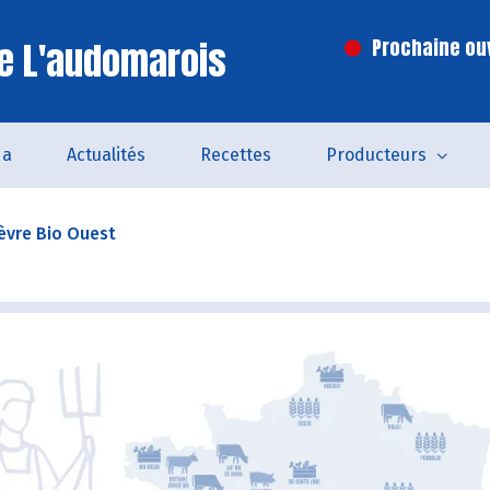
e L'audomarois
Prochaine ouv
da
Actualités
Recettes
Producteurs
èvre Bio Ouest