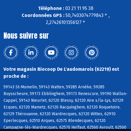
Téléphone :
03 21 11 95 38
Coordonnées GPS :
50,7403074779843 ° ,
2,27426101356127 °
Nous suivre sur
Votre magasin Biocoop De L'audomarois (62219) est
proche de :
59143 St-Momelin, 59143 Watten, 59285 Arnèke, 59285
Buysscheure, 59173 Ebblinghem, 59173 Renescure, 59190 Wallon-
Cappel, 59143 Nieurlet, 62120 Blessy, 62120 Aire s/la-Lys, 62129
Ecques, 62120 Mametz, 62120 Racquinghem, 62120 Roquetoire,
62129 Thérouanne, 62120 Wardrecques, 62120 Wittes, 62910
Eperlecques, 62510 Arques, 62575 Blendecques, 62120
Campagne-lès-Wardrecques, 62570 Helfaut, 62560 Avroult, 62500