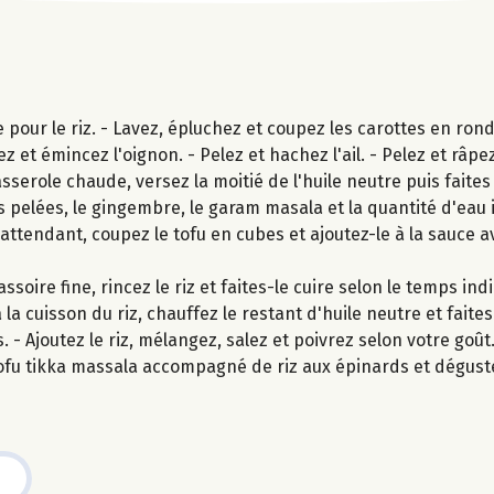
pour le riz. - Lavez, épluchez et coupez les carottes en ronde
 et émincez l'oignon. - Pelez et hachez l'ail. - Pelez et râpe
ole chaude, versez la moitié de l'huile neutre puis faites re
es pelées, le gingembre, le garam masala et la quantité d'eau
 attendant, coupez le tofu en cubes et ajoutez-le à la sauce a
oire fine, rincez le riz et faites-le cuire selon le temps ind
la cuisson du riz, chauffez le restant d'huile neutre et faite
- Ajoutez le riz, mélangez, salez et poivrez selon votre goût
ofu tikka massala accompagné de riz aux épinards et dégust