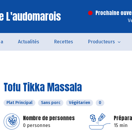
e L'audomarois
Prochaine ouve
V
da
Actualités
Recettes
Producteurs
Tofu Tikka Massala
Plat Principal
Sans porc
Végétarien
0
Nombre de personnes
Prépara
0 personnes
15 min