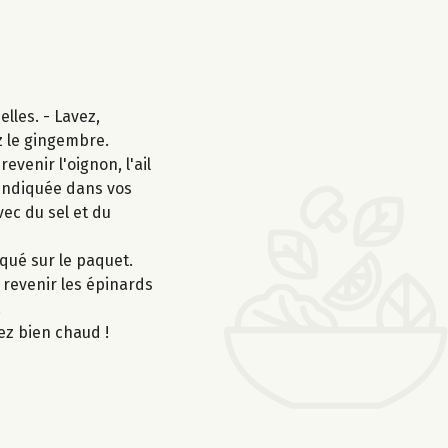
lles. - Lavez,
z le gingembre.
venir l'oignon, l'ail
 indiquée dans vos
vec du sel et du
iqué sur le paquet.
s revenir les épinards
.
ez bien chaud !