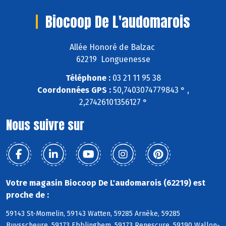
Biocoop De L'audomarois
Allée Honoré de Balzac
62219 Longuenesse
Téléphone :
03 21 11 95 38
Coordonnées GPS :
50,7403074779843 ° ,
2,27426101356127 °
Nous suivre sur
Votre magasin Biocoop De L'audomarois (62219) est
proche de :
59143 St-Momelin, 59143 Watten, 59285 Arnèke, 59285
Buysscheure, 59173 Ebblinghem, 59173 Renescure, 59190 Wallon-