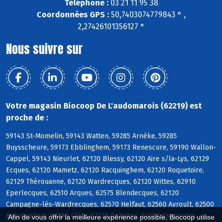
Téléphone :
03 21 11 95 38
Coordonnées GPS :
50,7403074779843 ° ,
2,27426101356127 °
Nous suivre sur
Votre magasin Biocoop De L'audomarois (62219) est
proche de :
59143 St-Momelin, 59143 Watten, 59285 Arnèke, 59285
Buysscheure, 59173 Ebblinghem, 59173 Renescure, 59190 Wallon-
Cappel, 59143 Nieurlet, 62120 Blessy, 62120 Aire s/la-Lys, 62129
Ecques, 62120 Mametz, 62120 Racquinghem, 62120 Roquetoire,
62129 Thérouanne, 62120 Wardrecques, 62120 Wittes, 62910
Eperlecques, 62510 Arques, 62575 Blendecques, 62120
Campagne-lès-Wardrecques, 62570 Helfaut, 62560 Avroult, 62500
Boisdinghem, 62380 Cléty, 62129 Delettes, 62380 Esquerdes,
Afin de vous offrir la meilleure expérience possible, Biocoop utilise