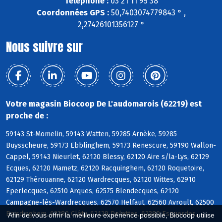
Téléphone :
03 21 11 95 38
Coordonnées GPS :
50,7403074779843 ° ,
2,27426101356127 °
Nous suivre sur
Votre magasin Biocoop De L'audomarois (62219) est
proche de :
59143 St-Momelin, 59143 Watten, 59285 Arnèke, 59285
Buysscheure, 59173 Ebblinghem, 59173 Renescure, 59190 Wallon-
Cappel, 59143 Nieurlet, 62120 Blessy, 62120 Aire s/la-Lys, 62129
Ecques, 62120 Mametz, 62120 Racquinghem, 62120 Roquetoire,
62129 Thérouanne, 62120 Wardrecques, 62120 Wittes, 62910
Eperlecques, 62510 Arques, 62575 Blendecques, 62120
Campagne-lès-Wardrecques, 62570 Helfaut, 62560 Avroult, 62500
Boisdinghem, 62380 Cléty, 62129 Delettes, 62380 Esquerdes,
Afin de vous offrir la meilleure expérience possible, Biocoop utilise